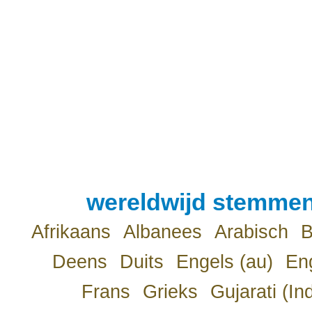
wereldwijd stemmen
Afrikaans
Albanees
Arabisch
B
Deens
Duits
Engels (au)
Eng
Frans
Grieks
Gujarati (In