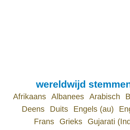
wereldwijd stemmen
Afrikaans
Albanees
Arabisch
B
Deens
Duits
Engels (au)
Eng
Frans
Grieks
Gujarati (In