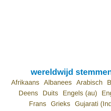
wereldwijd stemmen
Afrikaans
Albanees
Arabisch
B
Deens
Duits
Engels (au)
Eng
Frans
Grieks
Gujarati (In