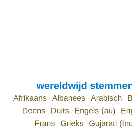
wereldwijd stemmen
Afrikaans
Albanees
Arabisch
B
Deens
Duits
Engels (au)
Eng
Frans
Grieks
Gujarati (In