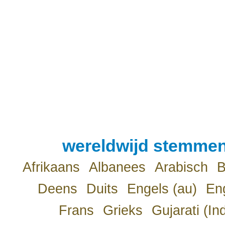
wereldwijd stemmen
Afrikaans
Albanees
Arabisch
B
Deens
Duits
Engels (au)
Eng
Frans
Grieks
Gujarati (In