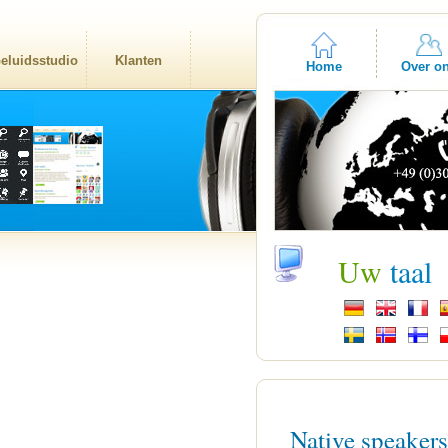
eluidsstudio
Klanten
Home
Over o
Uw
taal
Native speaker