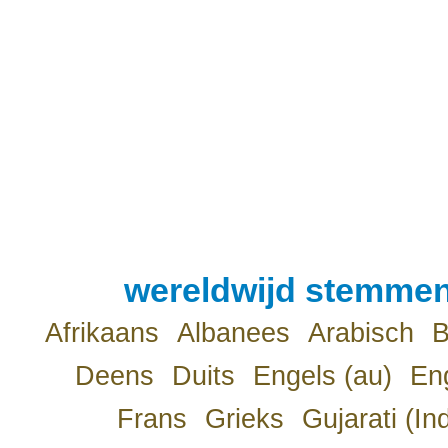
wereldwijd stemmen
Afrikaans
Albanees
Arabisch
B
Deens
Duits
Engels (au)
Eng
Frans
Grieks
Gujarati (In