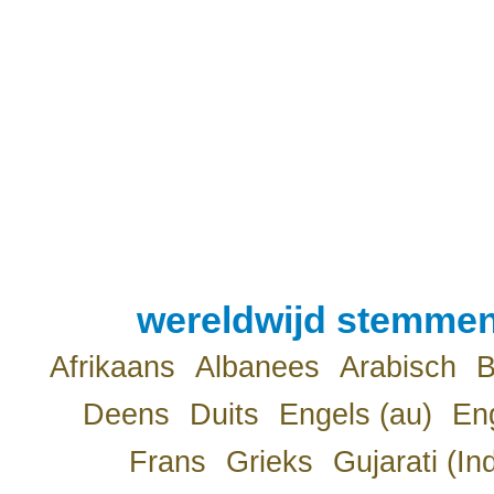
wereldwijd stemmen
Afrikaans
Albanees
Arabisch
B
Deens
Duits
Engels (au)
Eng
Frans
Grieks
Gujarati (In