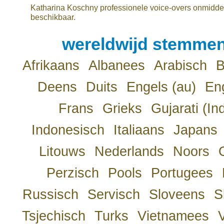
Katharina Koschny professionele voice-overs onmiddel
beschikbaar.
wereldwijd stemmen
Afrikaans
Albanees
Arabisch
B
Deens
Duits
Engels (au)
Eng
Frans
Grieks
Gujarati (In
Indonesisch
Italiaans
Japans
Litouws
Nederlands
Noors
Perzisch
Pools
Portugees
Russisch
Servisch
Sloveens
S
Tsjechisch
Turks
Vietnamees