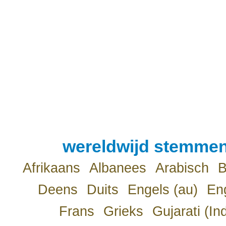
wereldwijd stemmen
Afrikaans
Albanees
Arabisch
B
Deens
Duits
Engels (au)
Eng
Frans
Grieks
Gujarati (In