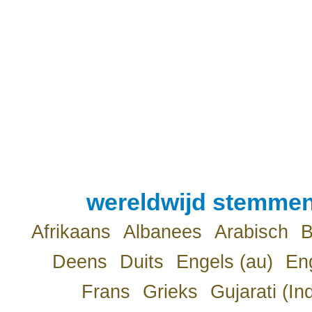
wereldwijd stemmen
Afrikaans
Albanees
Arabisch
B
Deens
Duits
Engels (au)
Eng
Frans
Grieks
Gujarati (In