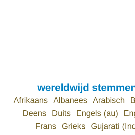
wereldwijd stemmen
Afrikaans
Albanees
Arabisch
B
Deens
Duits
Engels (au)
Eng
Frans
Grieks
Gujarati (In