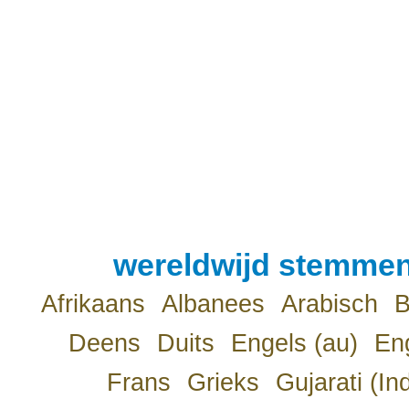
wereldwijd stemmen
Afrikaans
Albanees
Arabisch
B
Deens
Duits
Engels (au)
Eng
Frans
Grieks
Gujarati (In